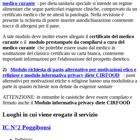
medico curante
: per dieta sanitaria speciale si intende un regime
alimentare che segue particolari esigenze cliniche, comprovato da un
certificato medico che ne attesti la patologia. Nella revisione è
presente la richiesta di potere inserire autodichiarazione contenente
tracce di allergeni per il pane.
A tale modulo deve inoltre essere allegato il
certificato del medico
curante
o il
modulo prestampato da compilarsi a cura del
medico curante
che potrebbe essere usato dal medico in
sostituzione del classico certificato su carta bianca, contenente
importanti informazioni per l'elaborazione del prospetto dietetico.
2)
Modulo richiesta di pasto alternativo per motivazioni etico e
religiose e modulo informativa privacy diete CIRFOOD
: pasti
alternativi per motivazioni etiche o religiose hanno una modulistica a
parte in quanto richieste non dettate da esigenze sanitare
ATTENZIONE
: in entrambe le casistiche deve essere compilato e
firmato anche il
Modulo informativa privacy diete CIRFOOD
Luoghi in cui viene erogato il servizio
IC N°2 Poggibonsi
Indirizzo