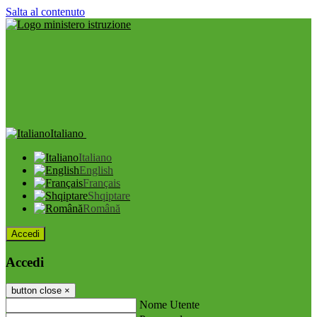
Salta al contenuto
Italiano
Italiano
English
Français
Shqiptare
Română
Accedi
Accedi
button close
×
Nome Utente