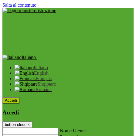
Salta al contenuto
Italiano
Italiano
English
Français
Shqiptare
Română
Accedi
Accedi
button close
×
Nome Utente