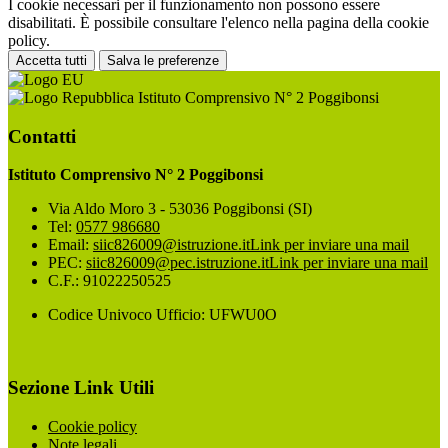
I cookie necessari per il funzionamento non possono essere
disabilitati. È possibile consultare l'elenco nella pagina della cookie
policy.
Accetta tutti
Salva le preferenze
Istituto Comprensivo N° 2 Poggibonsi
Contatti
Istituto Comprensivo N° 2 Poggibonsi
Via Aldo Moro 3 - 53036 Poggibonsi (SI)
Tel:
0577 986680
Email:
siic826009@istruzione.it
Link per inviare una mail
PEC:
siic826009@pec.istruzione.it
Link per inviare una mail
C.F.: 91022250525
Codice Univoco Ufficio: UFWU0O
Sezione Link Utili
Cookie policy
Note legali