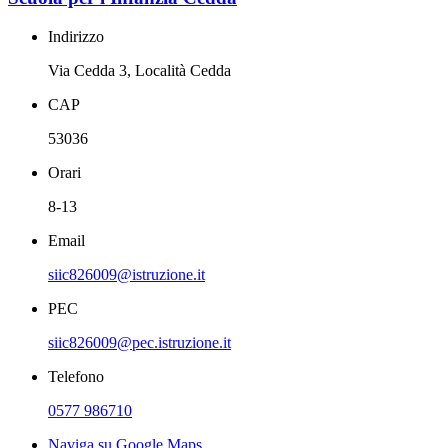
Indirizzo
Via Cedda 3, Località Cedda
CAP
53036
Orari
8-13
Email
siic826009@istruzione.it
PEC
siic826009@pec.istruzione.it
Telefono
0577 986710
Naviga su Google Maps