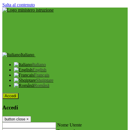
Salta al contenuto
Italiano
Italiano
English
Français
Shqiptare
Română
Accedi
Accedi
button close
×
Nome Utente