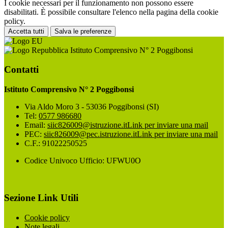
I cookie necessari per il funzionamento non possono essere
disabilitati. È possibile consultare l'elenco nella pagina della cookie
policy.
Accetta tutti
Salva le preferenze
Istituto Comprensivo N° 2 Poggibonsi
Contatti
Istituto Comprensivo N° 2 Poggibonsi
Via Aldo Moro 3 - 53036 Poggibonsi (SI)
Tel:
0577 986680
Email:
siic826009@istruzione.it
Link per inviare una mail
PEC:
siic826009@pec.istruzione.it
Link per inviare una mail
C.F.: 91022250525
Codice Univoco Ufficio: UFWU0O
Sezione Link Utili
Cookie policy
Note legali