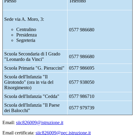
Plesso
Telefono
Sede via A. Moro, 3:
Centralino
0577 986680
Presidenza
Segreteria
Scuola Secondaria di I Grado
0577 986680
"Leonardo da Vinci"
Scuola Primaria "G. Pieraccini"
0577 986695
Scuola dell'Infanzia "Il
Girotondo" (ora in via del
0577 938050
Risorgimento)
Scuola dell'Infanzia "Cedda"
0
577 986710
Scuola dell'Infanzia "Il Paese
0577 979739
dei Balocchi"
Email:
siic826009@istruzione.it
Email certificata:
siic826009@pec.istruzione.it