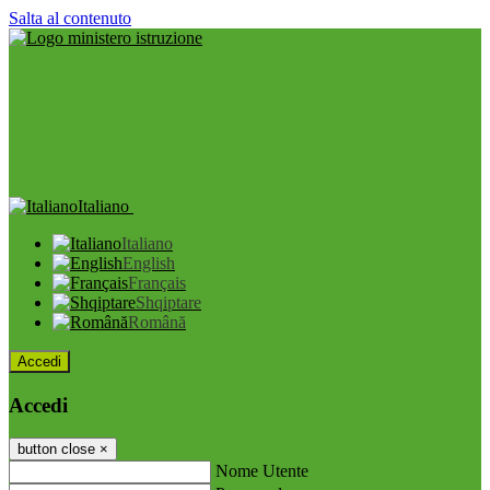
Salta al contenuto
Italiano
Italiano
English
Français
Shqiptare
Română
Accedi
Accedi
button close
×
Nome Utente