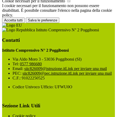
Cookie necessari per il funzionamento
I cookie necessari per il funzionamento non possono essere
disabilitati. È possibile consultare l'elenco nella pagina della cookie
policy.
Accetta tutti
Salva le preferenze
Istituto Comprensivo N° 2 Poggibonsi
Contatti
Istituto Comprensivo N° 2 Poggibonsi
Via Aldo Moro 3 - 53036 Poggibonsi (SI)
Tel:
0577 986680
Email:
siic826009@istruzione.it
Link per inviare una mail
PEC:
siic826009@pec.istruzione.it
Link per inviare una mail
C.F.: 91022250525
Codice Univoco Ufficio: UFWU0O
Sezione Link Utili
Cookie policy