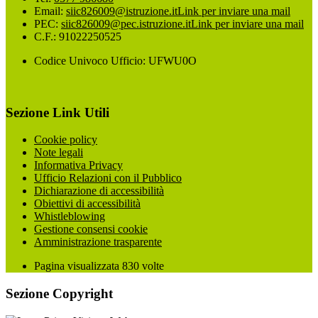
Email:
siic826009@istruzione.it
Link per inviare una mail
PEC:
siic826009@pec.istruzione.it
Link per inviare una mail
C.F.: 91022250525
Codice Univoco Ufficio: UFWU0O
Sezione Link Utili
Cookie policy
Note legali
Informativa Privacy
Ufficio Relazioni con il Pubblico
Dichiarazione di accessibilità
Obiettivi di accessibilità
Whistleblowing
Gestione consensi cookie
Amministrazione trasparente
Pagina visualizzata
830
volte
Sezione Copyright