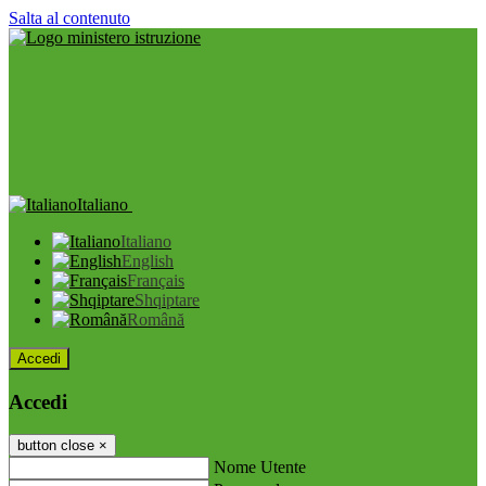
Salta al contenuto
Italiano
Italiano
English
Français
Shqiptare
Română
Accedi
Accedi
button close
×
Nome Utente