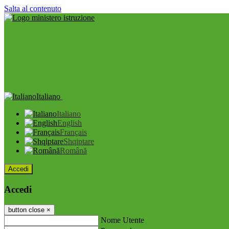
Salta al contenuto
Italiano
Italiano
English
Français
Shqiptare
Română
Accedi
Accedi
button close
×
Nome Utente