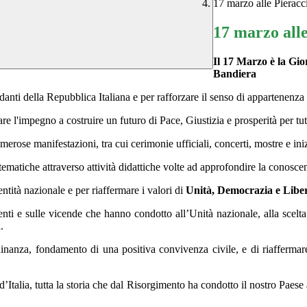
17 marzo alle Pieracc
17 marzo alle
Il 17 Marzo è la Gio
Bandiera
ndanti della Repubblica Italiana e per rafforzare il senso di appartenenza
e l'impegno a costruire un futuro di Pace, Giustizia e prosperità per tutti
erose manifestazioni, tra cui cerimonie ufficiali, concerti, mostre e inizi
 tematiche attraverso attività didattiche volte ad approfondire la conosce
tità nazionale e per riaffermare i valori di
Unità, Democrazia e Libe
venti e sulle vicende che hanno condotto all’Unità nazionale, alla scelta
.
adinanza, fondamento di una positiva convivenza civile, e di riaffermare
d’Italia, tutta la storia che dal Risorgimento ha condotto il nostro Paese