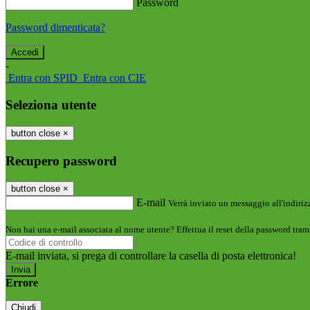
Password
Password dimenticata?
-
Entra con SPID
Entra con CIE
Seleziona utente
button close
×
Recupero password
button close
×
E-mail
Verrà inviato un messaggio all'indirizz
Non hai una e-mail associata al nome utente? Effettua il reset della password tram
E-mail inviata, si prega di controllare la casella di posta elettronica!
Errore
Chiudi