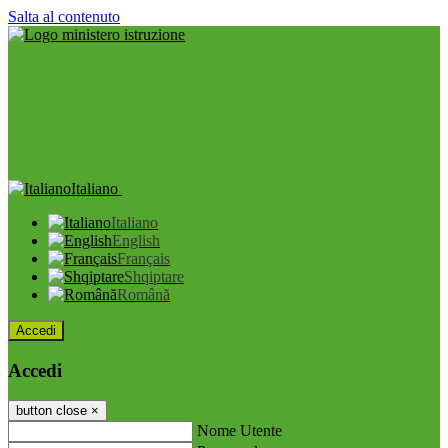
Salta al contenuto
Italiano
Italiano
English
Français
Shqiptare
Română
Accedi
Accedi
button close
×
Nome Utente