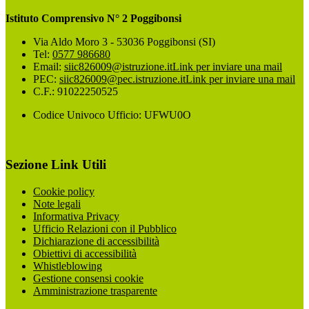
Istituto Comprensivo N° 2 Poggibonsi
Via Aldo Moro 3 - 53036 Poggibonsi (SI)
Tel:
0577 986680
Email:
siic826009@istruzione.it
Link per inviare una mail
PEC:
siic826009@pec.istruzione.it
Link per inviare una mail
C.F.: 91022250525
Codice Univoco Ufficio: UFWU0O
Sezione Link Utili
Cookie policy
Note legali
Informativa Privacy
Ufficio Relazioni con il Pubblico
Dichiarazione di accessibilità
Obiettivi di accessibilità
Whistleblowing
Gestione consensi cookie
Amministrazione trasparente