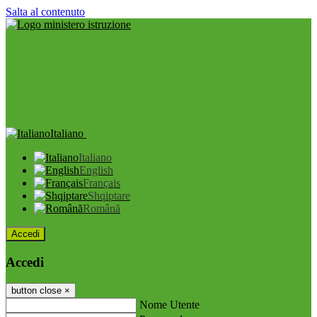
Salta al contenuto
Italiano
Italiano
English
Français
Shqiptare
Română
Accedi
Accedi
button close
×
Nome Utente