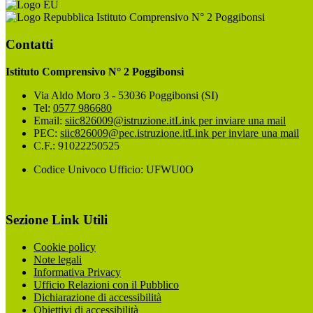
Istituto Comprensivo N° 2 Poggibonsi
Contatti
Istituto Comprensivo N° 2 Poggibonsi
Via Aldo Moro 3 - 53036 Poggibonsi (SI)
Tel:
0577 986680
Email:
siic826009@istruzione.it
Link per inviare una mail
PEC:
siic826009@pec.istruzione.it
Link per inviare una mail
C.F.: 91022250525
Codice Univoco Ufficio: UFWU0O
Sezione Link Utili
Cookie policy
Note legali
Informativa Privacy
Ufficio Relazioni con il Pubblico
Dichiarazione di accessibilità
Obiettivi di accessibilità