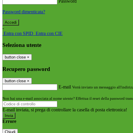
Password
Password dimenticata?
-
Entra con SPID
Entra con CIE
Seleziona utente
button close
×
Recupero password
button close
×
E-mail
Verrà inviato un messaggio all'indirizz
Non hai una e-mail associata al nome utente? Effettua il reset della password tram
E-mail inviata, si prega di controllare la casella di posta elettronica!
Errore
Chiudi