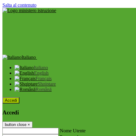
Salta al contenuto
Italiano
Italiano
English
Français
Shqiptare
Română
Accedi
Accedi
button close
×
Nome Utente