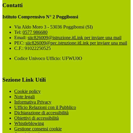
Contatti
Istituto Comprensivo N° 2 Poggibonsi
Via Aldo Moro 3 - 53036 Poggibonsi (SI)
Tel:
0577 986680
Email:
siic826009@istruzione.it
Link per inviare una mail
PEC:
siic826009@pec.istruzione.it
Link per inviare una mail
C.F.: 91022250525
Codice Univoco Ufficio: UFWU0O
Sezione Link Utili
Cookie policy
Note legali
Informativa Privacy
Ufficio Relazioni con il Pubblico
Dichiarazione di accessibilità
Obiettivi di accessibilità
Whistleblowing
Gestione consensi cookie