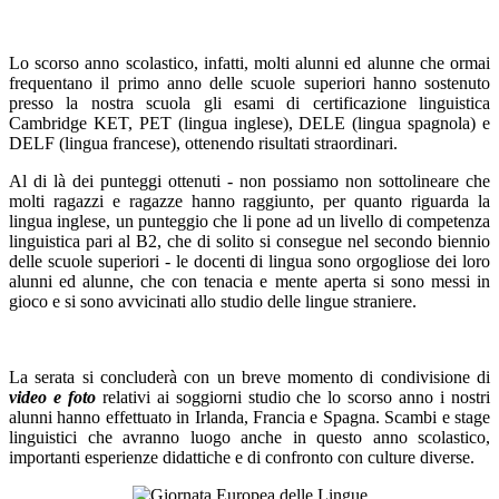
Lo scorso anno scolastico, infatti, molti alunni ed alunne che ormai
frequentano il primo anno delle scuole superiori hanno sostenuto
presso la nostra scuola gli esami di certificazione linguistica
Cambridge KET, PET (lingua inglese), DELE (lingua spagnola) e
DELF (lingua francese), ottenendo risultati straordinari.
Al di là dei punteggi ottenuti - non possiamo non sottolineare che
molti ragazzi e ragazze hanno raggiunto, per quanto riguarda la
lingua inglese, un punteggio che li pone ad un livello di competenza
linguistica pari al B2, che di solito si consegue nel secondo biennio
delle scuole superiori - le docenti di lingua sono orgogliose dei loro
alunni ed alunne, che con tenacia e mente aperta si sono messi in
gioco e si sono avvicinati allo studio delle lingue straniere.
La serata si concluderà con un breve momento di condivisione di
video e foto
relativi ai soggiorni studio che lo scorso anno i nostri
alunni hanno effettuato in Irlanda, Francia e Spagna. Scambi e stage
linguistici che avranno luogo anche in questo anno scolastico,
importanti esperienze didattiche e di confronto con culture diverse.