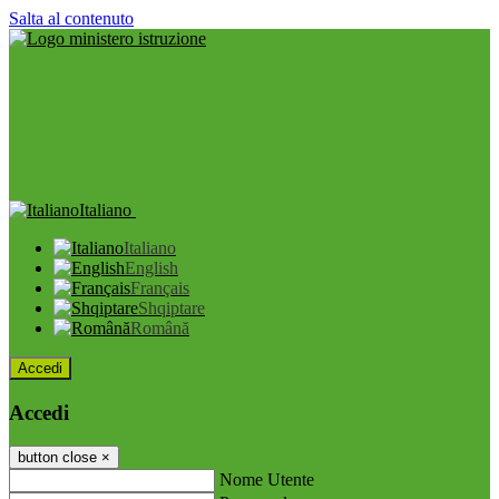
Salta al contenuto
Italiano
Italiano
English
Français
Shqiptare
Română
Accedi
Accedi
button close
×
Nome Utente