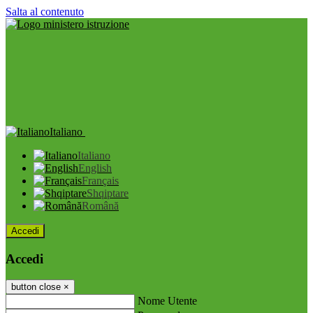
Salta al contenuto
Italiano
Italiano
English
Français
Shqiptare
Română
Accedi
Accedi
button close
×
Nome Utente