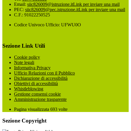
Email:
siic826009@istruzione.it
Link per inviare una mail
PEC:
siic826009@pec.istruzione.it
Link per inviare una mail
C.F.: 91022250525
Codice Univoco Ufficio: UFWU0O
Sezione Link Utili
Cookie policy
Note legali
Informativa Privacy
Ufficio Relazioni con il Pubblico
Dichiarazione di accessibilità
Obiettivi di accessibilità
Whistleblowing
Gestione consensi cookie
Amministrazione trasparente
Pagina visualizzata
693
volte
Sezione Copyright