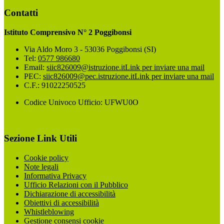
Contatti
Istituto Comprensivo N° 2 Poggibonsi
Via Aldo Moro 3 - 53036 Poggibonsi (SI)
Tel:
0577 986680
Email:
siic826009@istruzione.it
Link per inviare una mail
PEC:
siic826009@pec.istruzione.it
Link per inviare una mail
C.F.: 91022250525
Codice Univoco Ufficio: UFWU0O
Sezione Link Utili
Cookie policy
Note legali
Informativa Privacy
Ufficio Relazioni con il Pubblico
Dichiarazione di accessibilità
Obiettivi di accessibilità
Whistleblowing
Gestione consensi cookie