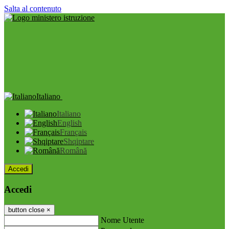
Salta al contenuto
Italiano
Italiano
English
Français
Shqiptare
Română
Accedi
Accedi
button close
×
Nome Utente