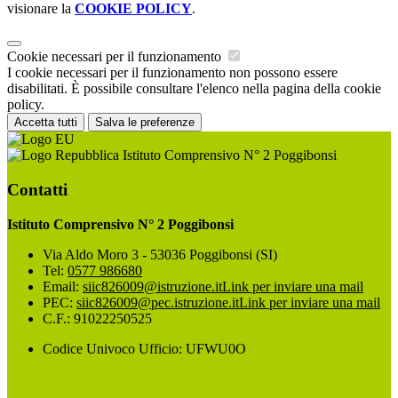
visionare la
COOKIE POLICY
.
Cookie necessari per il funzionamento
I cookie necessari per il funzionamento non possono essere
disabilitati. È possibile consultare l'elenco nella pagina della cookie
policy.
Accetta tutti
Salva le preferenze
Istituto Comprensivo N° 2 Poggibonsi
Contatti
Istituto Comprensivo N° 2 Poggibonsi
Via Aldo Moro 3 - 53036 Poggibonsi (SI)
Tel:
0577 986680
Email:
siic826009@istruzione.it
Link per inviare una mail
PEC:
siic826009@pec.istruzione.it
Link per inviare una mail
C.F.: 91022250525
Codice Univoco Ufficio: UFWU0O