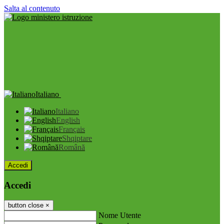
Salta al contenuto
Italiano
Italiano
English
Français
Shqiptare
Română
Accedi
Accedi
button close
×
Nome Utente