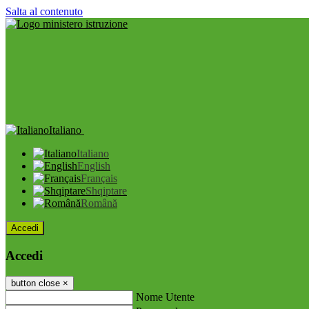
Salta al contenuto
Italiano
Italiano
English
Français
Shqiptare
Română
Accedi
Accedi
button close
×
Nome Utente