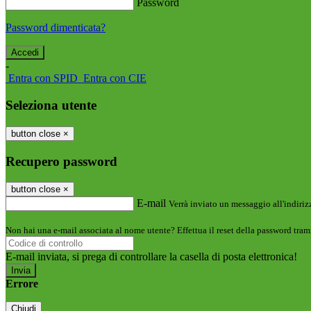
Password
Password dimenticata?
-
Entra con SPID
Entra con CIE
Seleziona utente
button close
×
Recupero password
button close
×
E-mail
Verrà inviato un messaggio all'indirizz
Non hai una e-mail associata al nome utente? Effettua il reset della password tram
E-mail inviata, si prega di controllare la casella di posta elettronica!
Errore
Chiudi