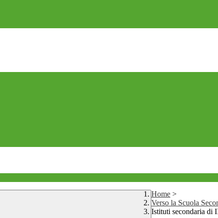
Home
>
Verso la Scuola Secon
Istituti secondaria di 