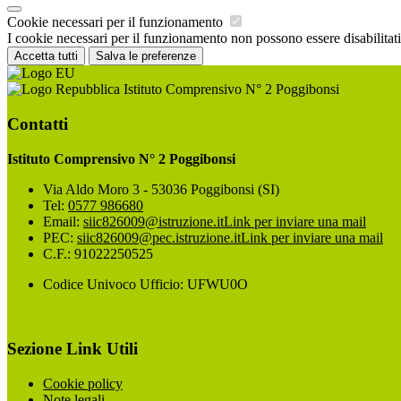
Cookie necessari per il funzionamento
I cookie necessari per il funzionamento non possono essere disabilitati.
Accetta tutti
Salva le preferenze
Istituto Comprensivo N° 2 Poggibonsi
Contatti
Istituto Comprensivo N° 2 Poggibonsi
Via Aldo Moro 3 - 53036 Poggibonsi (SI)
Tel:
0577 986680
Email:
siic826009@istruzione.it
Link per inviare una mail
PEC:
siic826009@pec.istruzione.it
Link per inviare una mail
C.F.: 91022250525
Codice Univoco Ufficio: UFWU0O
Sezione Link Utili
Cookie policy
Note legali