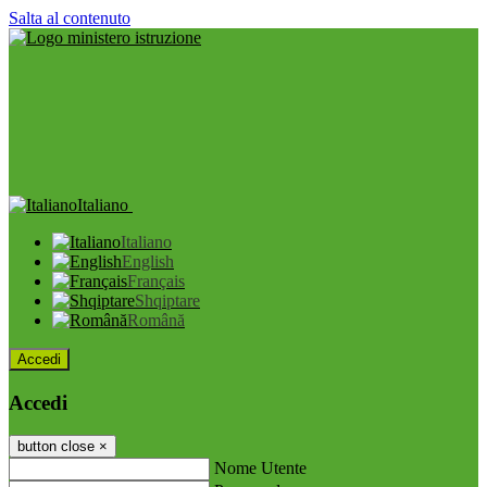
Salta al contenuto
Italiano
Italiano
English
Français
Shqiptare
Română
Accedi
Accedi
button close
×
Nome Utente