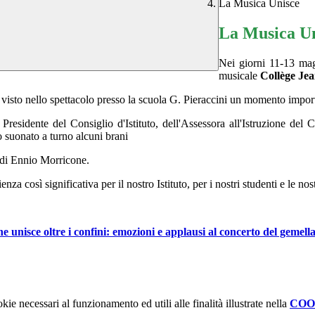
La Musica Unisce
La Musica U
Nei giorni 11-13 magg
musicale
Collège Je
o visto nello spettacolo presso la scuola G. Pieraccini un momento impor
Presidente del Consiglio d'Istituto, dell'Assessora all'Istruzione del
o suonato a turno alcuni brani
 di Ennio Morricone.
za così significativa per il nostro Istituto, per i nostri studenti e le no
e unisce oltre i confini: emozioni e applausi al concerto del gemell
kie necessari al funzionamento ed utili alle finalità illustrate nella
COO