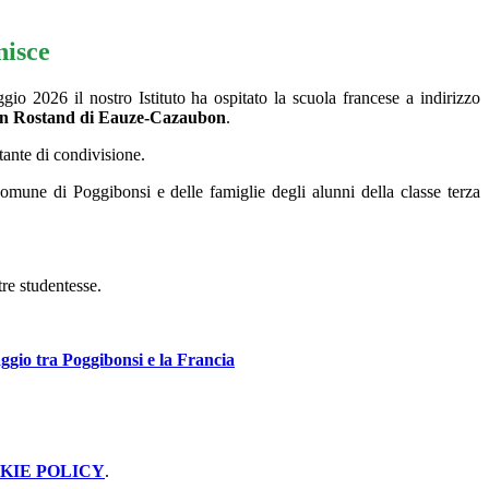
nisce
io 2026 il nostro Istituto ha ospitato la scuola francese a indirizzo
an Rostand di Eauze-Cazaubon
.
tante di condivisione.
 Comune di Poggibonsi e delle famiglie degli alunni della classe terza
stre studentesse
.
aggio tra Poggibonsi e la Francia
KIE POLICY
.