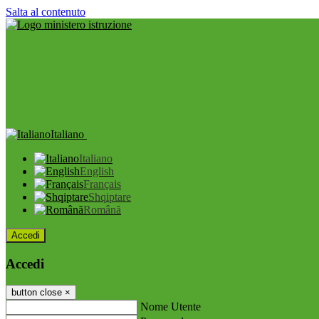
Salta al contenuto
Italiano
Italiano
English
Français
Shqiptare
Română
Accedi
Accedi
button close
×
Nome Utente