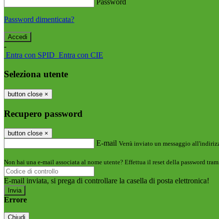
Password
Password dimenticata?
-
Entra con SPID
Entra con CIE
Seleziona utente
button close
×
Recupero password
button close
×
E-mail
Verrà inviato un messaggio all'indirizz
Non hai una e-mail associata al nome utente? Effettua il reset della password tram
E-mail inviata, si prega di controllare la casella di posta elettronica!
Errore
Chiudi