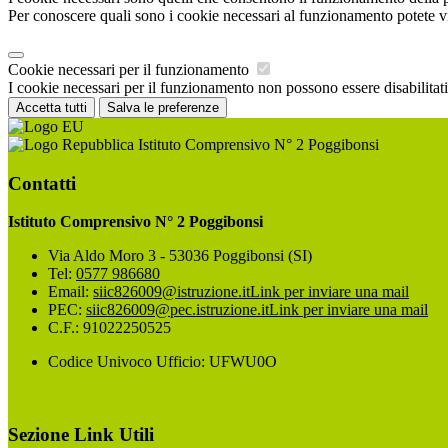
Per conoscere quali sono i cookie necessari al funzionamento potete v
Cookie necessari per il funzionamento
I cookie necessari per il funzionamento non possono essere disabilitati.
Accetta tutti
Salva le preferenze
Istituto Comprensivo N° 2 Poggibonsi
Contatti
Istituto Comprensivo N° 2 Poggibonsi
Via Aldo Moro 3 - 53036 Poggibonsi (SI)
Tel:
0577 986680
Email:
siic826009@istruzione.it
Link per inviare una mail
PEC:
siic826009@pec.istruzione.it
Link per inviare una mail
C.F.: 91022250525
Codice Univoco Ufficio: UFWU0O
Sezione Link Utili