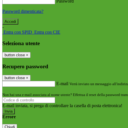
Password
Password dimenticata?
-
Entra con SPID
Entra con CIE
Seleziona utente
button close
×
Recupero password
button close
×
E-mail
Verrà inviato un messaggio all'indirizz
Non hai una e-mail associata al nome utente? Effettua il reset della password tram
E-mail inviata, si prega di controllare la casella di posta elettronica!
Errore
Chiudi