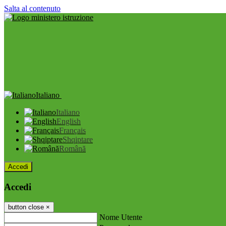
Salta al contenuto
Italiano
Italiano
English
Français
Shqiptare
Română
Accedi
Accedi
button close
×
Nome Utente