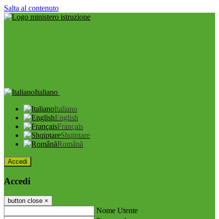
Salta al contenuto
Italiano
Italiano
English
Français
Shqiptare
Română
Accedi
Accedi
button close
×
Nome Utente