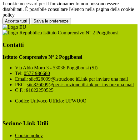
I cookie necessari per il funzionamento non possono essere
disabilitati. È possibile consultare l'elenco nella pagina della cookie
policy.
Accetta tutti
Salva le preferenze
Istituto Comprensivo N° 2 Poggibonsi
Contatti
Istituto Comprensivo N° 2 Poggibonsi
Via Aldo Moro 3 - 53036 Poggibonsi (SI)
Tel:
0577 986680
Email:
siic826009@istruzione.it
Link per inviare una mail
PEC:
siic826009@pec.istruzione.it
Link per inviare una mail
C.F.: 91022250525
Codice Univoco Ufficio: UFWU0O
Sezione Link Utili
Cookie policy