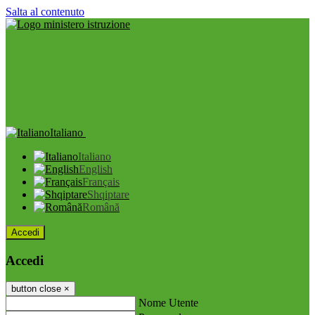
Salta al contenuto
Italiano
Italiano
English
Français
Shqiptare
Română
Accedi
Accedi
button close
×
Nome Utente