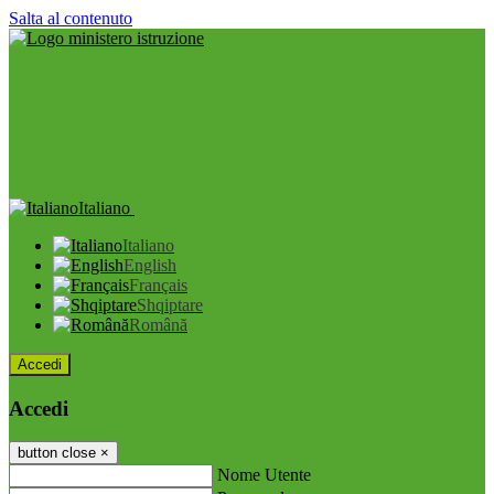
Salta al contenuto
Italiano
Italiano
English
Français
Shqiptare
Română
Accedi
Accedi
button close
×
Nome Utente