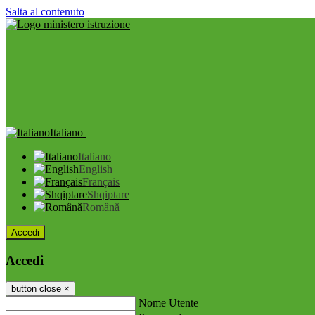
Salta al contenuto
Italiano
Italiano
English
Français
Shqiptare
Română
Accedi
Accedi
button close
×
Nome Utente