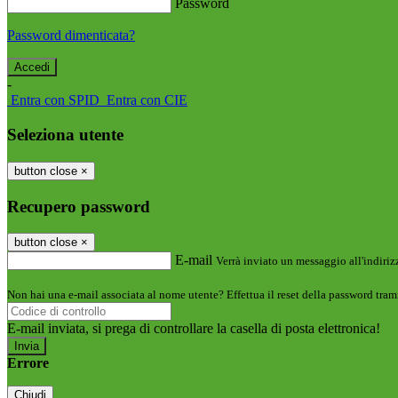
Password
Password dimenticata?
-
Entra con SPID
Entra con CIE
Seleziona utente
button close
×
Recupero password
button close
×
E-mail
Verrà inviato un messaggio all'indirizz
Non hai una e-mail associata al nome utente? Effettua il reset della password tram
E-mail inviata, si prega di controllare la casella di posta elettronica!
Errore
Chiudi