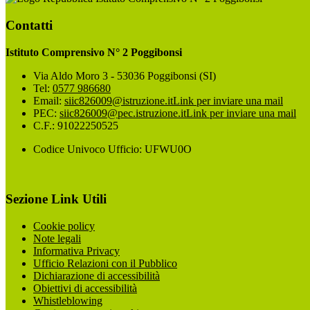
Contatti
Istituto Comprensivo N° 2 Poggibonsi
Via Aldo Moro 3 - 53036 Poggibonsi (SI)
Tel:
0577 986680
Email:
siic826009@istruzione.it
Link per inviare una mail
PEC:
siic826009@pec.istruzione.it
Link per inviare una mail
C.F.: 91022250525
Codice Univoco Ufficio: UFWU0O
Sezione Link Utili
Cookie policy
Note legali
Informativa Privacy
Ufficio Relazioni con il Pubblico
Dichiarazione di accessibilità
Obiettivi di accessibilità
Whistleblowing