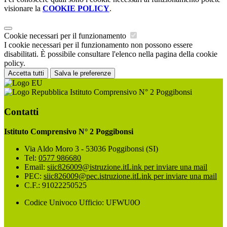
visionare la
COOKIE POLICY
.
Cookie necessari per il funzionamento
I cookie necessari per il funzionamento non possono essere
disabilitati. È possibile consultare l'elenco nella pagina della cookie
policy.
Accetta tutti
Salva le preferenze
Istituto Comprensivo N° 2 Poggibonsi
Contatti
Istituto Comprensivo N° 2 Poggibonsi
Via Aldo Moro 3 - 53036 Poggibonsi (SI)
Tel:
0577 986680
Email:
siic826009@istruzione.it
Link per inviare una mail
PEC:
siic826009@pec.istruzione.it
Link per inviare una mail
C.F.: 91022250525
Codice Univoco Ufficio: UFWU0O