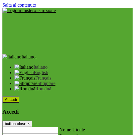
Salta al contenuto
Italiano
Italiano
English
Français
Shqiptare
Română
Accedi
Accedi
button close
×
Nome Utente