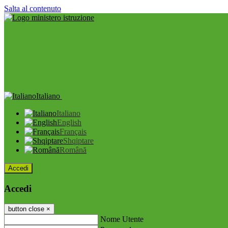
Salta al contenuto
Italiano
Italiano
English
Français
Shqiptare
Română
Accedi
Accedi
button close
×
Nome Utente