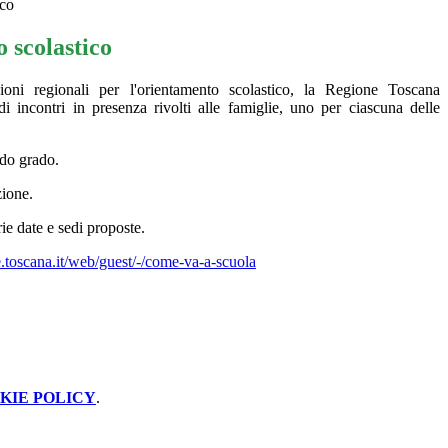
ico
 scolastico
zioni regionali per l'orientamento scolastico, la Regione Toscana
i incontri in presenza rivolti alle famiglie, uno per ciascuna delle
ndo grado.
zione.
rie date e sedi proposte.
.toscana.it/web/guest/-/come-va-a-scuola
KIE POLICY
.