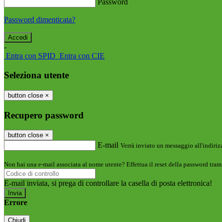
Password
Password dimenticata?
-
Entra con SPID
Entra con CIE
Seleziona utente
button close
×
Recupero password
button close
×
E-mail
Verrà inviato un messaggio all'indirizz
Non hai una e-mail associata al nome utente? Effettua il reset della password tram
E-mail inviata, si prega di controllare la casella di posta elettronica!
Errore
Chiudi