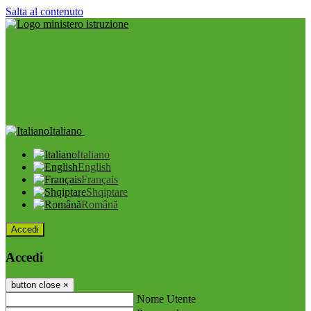
Salta al contenuto
Italiano
Italiano
English
Français
Shqiptare
Română
Accedi
Accedi
button close
×
Nome Utente