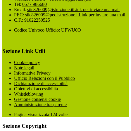
Tel:
0577 986680
Email:
siic826009@istruzione.it
Link per inviare una mail
PEC:
siic826009@pec.istruzione.it
Link per inviare una mail
C.F.: 91022250525
Codice Univoco Ufficio: UFWU0O
Sezione Link Utili
Cookie policy
Note legali
Informativa Privacy
Ufficio Relazioni con il Pubblico
Dichiarazione di accessibilità
Obiettivi di accessibilità
Whistleblowing
Gestione consensi cookie
Amministrazione trasparente
Pagina visualizzata
124
volte
Sezione Copyright