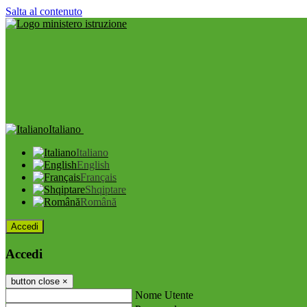
Salta al contenuto
Italiano
Italiano
English
Français
Shqiptare
Română
Accedi
Accedi
button close
×
Nome Utente