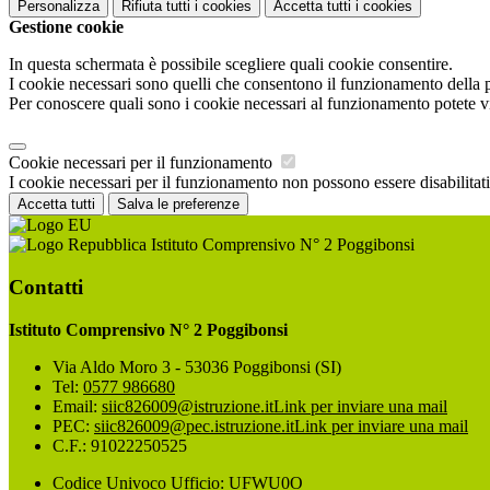
Personalizza
Rifiuta tutti
i cookies
Accetta tutti
i cookies
Gestione cookie
In questa schermata è possibile scegliere quali cookie consentire.
I cookie necessari sono quelli che consentono il funzionamento della pi
Per conoscere quali sono i cookie necessari al funzionamento potete v
Cookie necessari per il funzionamento
I cookie necessari per il funzionamento non possono essere disabilitati.
Accetta tutti
Salva le preferenze
Istituto Comprensivo N° 2 Poggibonsi
Contatti
Istituto Comprensivo N° 2 Poggibonsi
Via Aldo Moro 3 - 53036 Poggibonsi (SI)
Tel:
0577 986680
Email:
siic826009@istruzione.it
Link per inviare una mail
PEC:
siic826009@pec.istruzione.it
Link per inviare una mail
C.F.: 91022250525
Codice Univoco Ufficio: UFWU0O