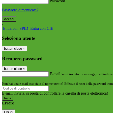
Password
Password dimenticata?
-
Entra con SPID
Entra con CIE
Seleziona utente
button close
×
Recupero password
button close
×
E-mail
Verrà inviato un messaggio all'indirizz
Non hai una e-mail associata al nome utente? Effettua il reset della password tram
E-mail inviata, si prega di controllare la casella di posta elettronica!
Errore
Chiudi