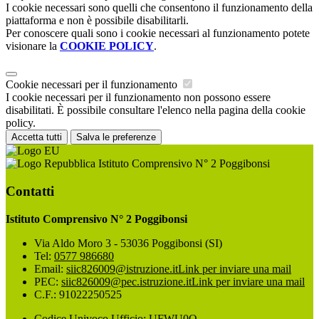
I cookie necessari sono quelli che consentono il funzionamento della
piattaforma e non è possibile disabilitarli.
Per conoscere quali sono i cookie necessari al funzionamento potete
visionare la
COOKIE POLICY
.
Cookie necessari per il funzionamento
I cookie necessari per il funzionamento non possono essere
disabilitati. È possibile consultare l'elenco nella pagina della cookie
policy.
Accetta tutti
Salva le preferenze
Istituto Comprensivo N° 2 Poggibonsi
Contatti
Istituto Comprensivo N° 2 Poggibonsi
Via Aldo Moro 3 - 53036 Poggibonsi (SI)
Tel:
0577 986680
Email:
siic826009@istruzione.it
Link per inviare una mail
PEC:
siic826009@pec.istruzione.it
Link per inviare una mail
C.F.: 91022250525
Codice Univoco Ufficio: UFWU0O