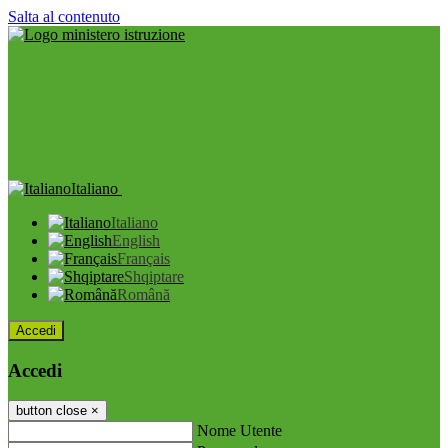
Salta al contenuto
Italiano
Italiano
English
Français
Shqiptare
Română
Accedi
Accedi
button close
×
Nome Utente