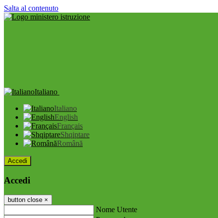
Salta al contenuto
Italiano
Italiano
English
Français
Shqiptare
Română
Accedi
Accedi
button close
×
Nome Utente