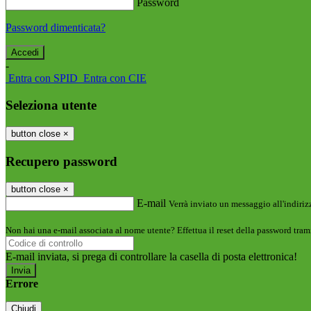
Password
Password dimenticata?
-
Entra con SPID
Entra con CIE
Seleziona utente
button close
×
Recupero password
button close
×
E-mail
Verrà inviato un messaggio all'indirizz
Non hai una e-mail associata al nome utente? Effettua il reset della password tram
E-mail inviata, si prega di controllare la casella di posta elettronica!
Errore
Chiudi