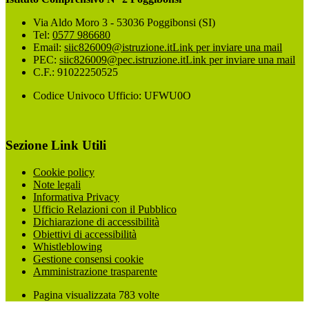
Via Aldo Moro 3 - 53036 Poggibonsi (SI)
Tel:
0577 986680
Email:
siic826009@istruzione.it
Link per inviare una mail
PEC:
siic826009@pec.istruzione.it
Link per inviare una mail
C.F.: 91022250525
Codice Univoco Ufficio: UFWU0O
Sezione Link Utili
Cookie policy
Note legali
Informativa Privacy
Ufficio Relazioni con il Pubblico
Dichiarazione di accessibilità
Obiettivi di accessibilità
Whistleblowing
Gestione consensi cookie
Amministrazione trasparente
Pagina visualizzata
783
volte