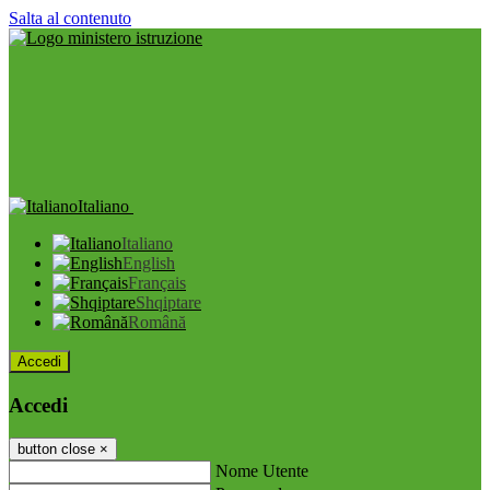
Salta al contenuto
Italiano
Italiano
English
Français
Shqiptare
Română
Accedi
Accedi
button close
×
Nome Utente