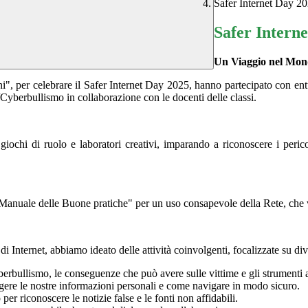
Safer Internet Day 2
Safer Intern
Un Viaggio nel Mond
ni", per celebrare il Safer Internet Day 2025, hanno partecipato con en
o/Cyberbullismo in collaborazione con le docenti delle classi.
 giochi di ruolo e laboratori creativi, imparando a riconoscere i peri
 "Manuale delle Buone pratiche" per un uso consapevole della Rete, che 
e di Internet, abbiamo ideato delle attività coinvolgenti, focalizzate su d
rbullismo, le conseguenze che può avere sulle vittime e gli strumenti a
ere le nostre informazioni personali e come navigare in modo sicuro.
per riconoscere le notizie false e le fonti non affidabili.