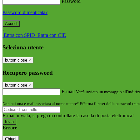
Password
Password dimenticata?
-
Entra con SPID
Entra con CIE
Seleziona utente
button close
×
Recupero password
button close
×
E-mail
Verrà inviato un messaggio all'indirizz
Non hai una e-mail associata al nome utente? Effettua il reset della password tram
E-mail inviata, si prega di controllare la casella di posta elettronica!
Errore
Chiudi