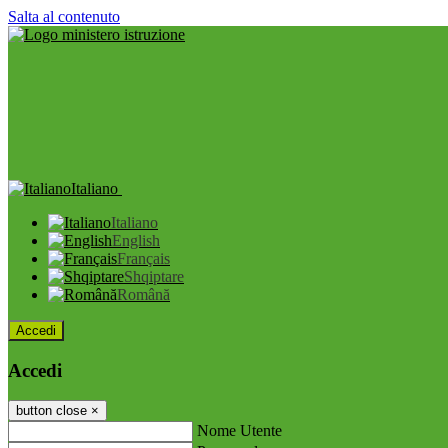
Salta al contenuto
Italiano
Italiano
English
Français
Shqiptare
Română
Accedi
Accedi
button close
×
Nome Utente