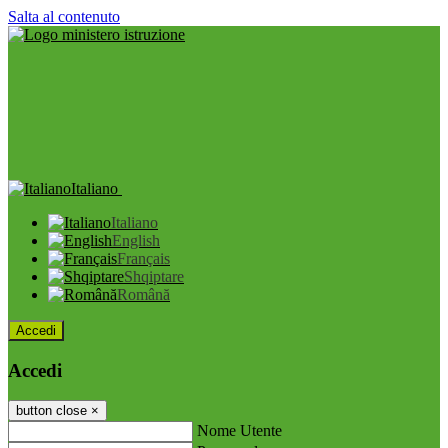
Salta al contenuto
Italiano
Italiano
English
Français
Shqiptare
Română
Accedi
Accedi
button close
×
Nome Utente