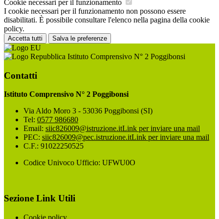
Cookie necessari per il funzionamento
I cookie necessari per il funzionamento non possono essere
disabilitati. È possibile consultare l'elenco nella pagina della cookie
policy.
Accetta tutti
Salva le preferenze
Istituto Comprensivo N° 2 Poggibonsi
Contatti
Istituto Comprensivo N° 2 Poggibonsi
Via Aldo Moro 3 - 53036 Poggibonsi (SI)
Tel:
0577 986680
Email:
siic826009@istruzione.it
Link per inviare una mail
PEC:
siic826009@pec.istruzione.it
Link per inviare una mail
C.F.: 91022250525
Codice Univoco Ufficio: UFWU0O
Sezione Link Utili
Cookie policy