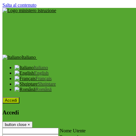
Salta al contenuto
Italiano
Italiano
English
Français
Shqiptare
Română
Accedi
Accedi
button close
×
Nome Utente