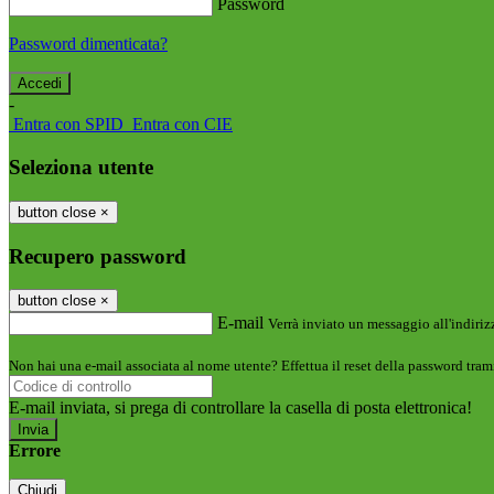
Password
Password dimenticata?
-
Entra con SPID
Entra con CIE
Seleziona utente
button close
×
Recupero password
button close
×
E-mail
Verrà inviato un messaggio all'indirizz
Non hai una e-mail associata al nome utente? Effettua il reset della password tram
E-mail inviata, si prega di controllare la casella di posta elettronica!
Errore
Chiudi