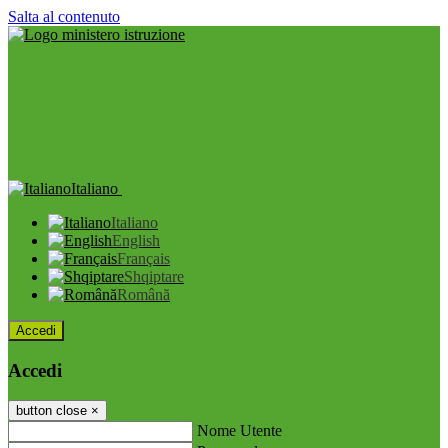
Salta al contenuto
Italiano
Italiano
English
Français
Shqiptare
Română
Accedi
Accedi
button close
×
Nome Utente