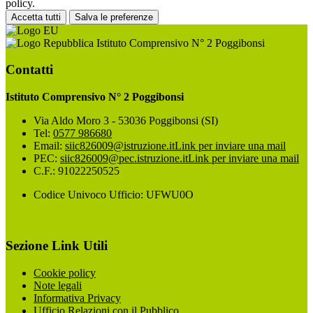
policy.
Accetta tutti
Salva le preferenze
Istituto Comprensivo N° 2 Poggibonsi
Contatti
Istituto Comprensivo N° 2 Poggibonsi
Via Aldo Moro 3 - 53036 Poggibonsi (SI)
Tel:
0577 986680
Email:
siic826009@istruzione.it
Link per inviare una mail
PEC:
siic826009@pec.istruzione.it
Link per inviare una mail
C.F.: 91022250525
Codice Univoco Ufficio: UFWU0O
Sezione Link Utili
Cookie policy
Note legali
Informativa Privacy
Ufficio Relazioni con il Pubblico