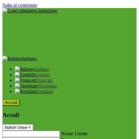
Salta al contenuto
Italiano
Italiano
English
Français
Shqiptare
Română
Accedi
Accedi
button close
×
Nome Utente