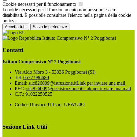
Cookie necessari per il funzionamento
I cookie necessari per il funzionamento non possono essere
disabilitati. È possibile consultare l'elenco nella pagina della cookie
policy.
Accetta tutti
Salva le preferenze
Istituto Comprensivo N° 2 Poggibonsi
Contatti
Istituto Comprensivo N° 2 Poggibonsi
Via Aldo Moro 3 - 53036 Poggibonsi (SI)
Tel:
0577 986680
Email:
siic826009@istruzione.it
Link per inviare una mail
PEC:
siic826009@pec.istruzione.it
Link per inviare una mail
C.F.: 91022250525
Codice Univoco Ufficio: UFWU0O
Sezione Link Utili