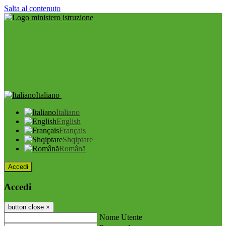
Salta al contenuto
Italiano
Italiano
English
Français
Shqiptare
Română
Accedi
Accedi
button close
×
Nome Utente