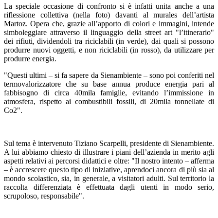
La speciale occasione di confronto si è infatti unita anche a una
riflessione collettiva (nella foto) davanti al murales dell’artista
Martoz. Opera che, grazie all’apporto di colori e immagini, intende
simboleggiare attraverso il linguaggio della street art "l’itinerario"
dei rifiuti, dividendoli tra riciclabili (in verde), dai quali si possono
produrre nuovi oggetti, e non riciclabili (in rosso), da utilizzare per
produrre energia.
"Questi ultimi – si fa sapere da Sienambiente – sono poi conferiti nel
termovalorizzatore che su base annua produce energia pari al
fabbisogno di circa 40mila famiglie, evitando l’immissione in
atmosfera, rispetto ai combustibili fossili, di 20mila tonnellate di
Co2".
Sul tema è intervenuto Tiziano Scarpelli, presidente di Sienambiente.
A lui abbiamo chiesto di illustrare i piani dell’azienda in merito agli
aspetti relativi ai percorsi didattici e oltre: "Il nostro intento – afferma
– è accrescere questo tipo di iniziative, aprendoci ancora di più sia al
mondo scolastico, sia, in generale, a visitatori adulti. Sul territorio la
raccolta differenziata è effettuata dagli utenti in modo serio,
scrupoloso, responsabile".