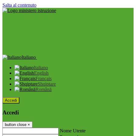
Salta al contenuto
Italiano
Italiano
English
Français
Shqiptare
Română
Accedi
Accedi
button close
×
Nome Utente