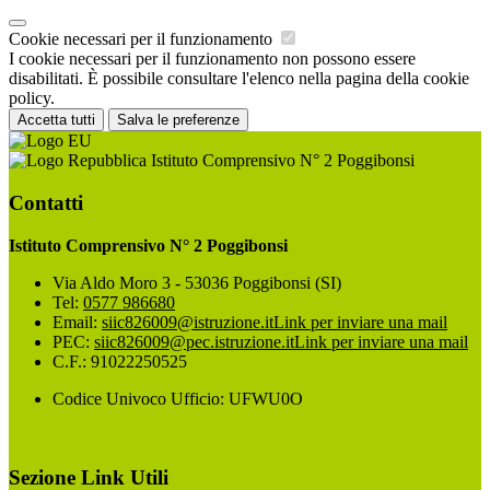
Cookie necessari per il funzionamento
I cookie necessari per il funzionamento non possono essere
disabilitati. È possibile consultare l'elenco nella pagina della cookie
policy.
Accetta tutti
Salva le preferenze
Istituto Comprensivo N° 2 Poggibonsi
Contatti
Istituto Comprensivo N° 2 Poggibonsi
Via Aldo Moro 3 - 53036 Poggibonsi (SI)
Tel:
0577 986680
Email:
siic826009@istruzione.it
Link per inviare una mail
PEC:
siic826009@pec.istruzione.it
Link per inviare una mail
C.F.: 91022250525
Codice Univoco Ufficio: UFWU0O
Sezione Link Utili