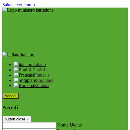
Salta al contenuto
Italiano
Italiano
English
Français
Shqiptare
Română
Accedi
Accedi
button close
×
Nome Utente