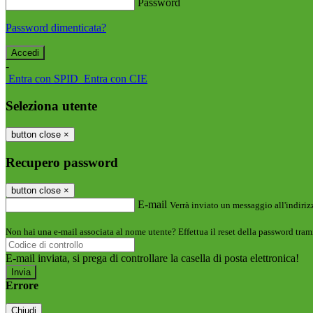
Password
Password dimenticata?
-
Entra con SPID
Entra con CIE
Seleziona utente
button close
×
Recupero password
button close
×
E-mail
Verrà inviato un messaggio all'indirizz
Non hai una e-mail associata al nome utente? Effettua il reset della password tram
E-mail inviata, si prega di controllare la casella di posta elettronica!
Errore
Chiudi