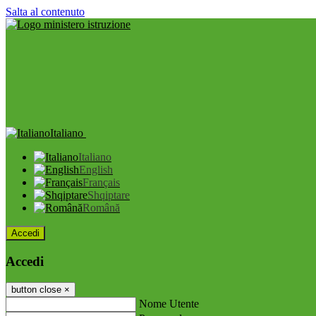
Salta al contenuto
Italiano
Italiano
English
Français
Shqiptare
Română
Accedi
Accedi
button close
×
Nome Utente