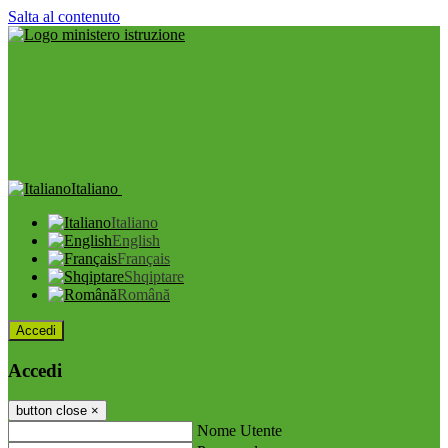
Salta al contenuto
Italiano
Italiano
English
Français
Shqiptare
Română
Accedi
Accedi
button close
×
Nome Utente