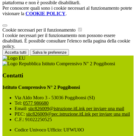
piattaforma e non è possibile disabilitarli.
Per conoscere quali sono i cookie necessari al funzionamento potete
visionare la
COOKIE POLICY
.
Cookie necessari per il funzionamento
I cookie necessari per il funzionamento non possono essere
disabilitati. È possibile consultare l'elenco nella pagina della cookie
policy.
Accetta tutti
Salva le preferenze
Istituto Comprensivo N° 2 Poggibonsi
Contatti
Istituto Comprensivo N° 2 Poggibonsi
Via Aldo Moro 3 - 53036 Poggibonsi (SI)
Tel:
0577 986680
Email:
siic826009@istruzione.it
Link per inviare una mail
PEC:
siic826009@pec.istruzione.it
Link per inviare una mail
C.F.: 91022250525
Codice Univoco Ufficio: UFWU0O