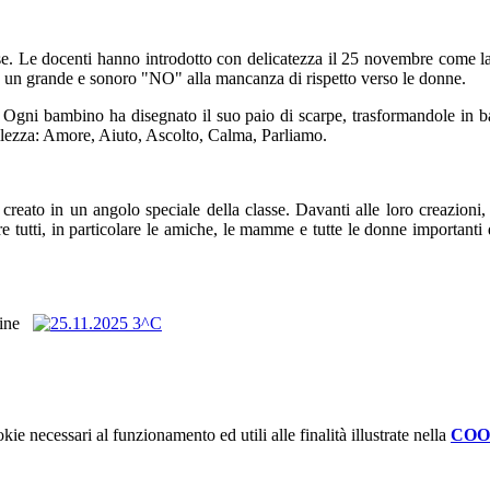
e. Le docenti hanno introdotto con delicatezza il 25 novembre come la "G
no un grande e sonoro "NO" alla mancanza di rispetto verso le donne.
o. Ogni bambino ha disegnato il suo paio di scarpe, trasformandole in ba
tilezza: Amore, Aiuto, Ascolto, Calma, Parliamo.
" creato in un angolo speciale della classe. Davanti alle loro creazioni
e tutti, in particolare le amiche, le mamme e tutte le donne importanti 
agine
kie necessari al funzionamento ed utili alle finalità illustrate nella
COO