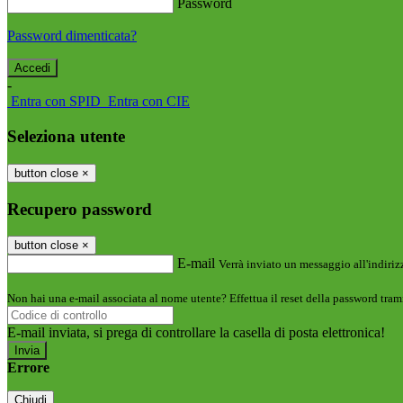
Password
Password dimenticata?
-
Entra con SPID
Entra con CIE
Seleziona utente
button close
×
Recupero password
button close
×
E-mail
Verrà inviato un messaggio all'indirizz
Non hai una e-mail associata al nome utente? Effettua il reset della password tram
E-mail inviata, si prega di controllare la casella di posta elettronica!
Errore
Chiudi