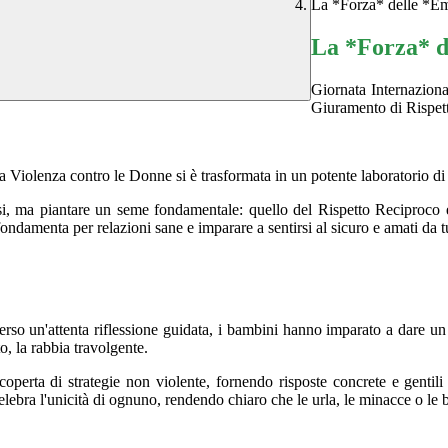
La *Forza* delle *E
La *Forza* d
Giornata Internaziona
Giuramento di Rispett
Violenza contro le Donne si è trasformata in un potente laboratorio di e
orosi, ma piantare un seme fondamentale: quello del Rispetto Reciproco 
fondamenta per relazioni sane e imparare a sentirsi al sicuro e amati da 
rso un'attenta riflessione guidata, i bambini hanno imparato a dare un
o, la rabbia travolgente.
coperta di strategie non violente, fornendo risposte concrete e gentil
he celebra l'unicità di ognuno, rendendo chiaro che le urla, le minacce o l