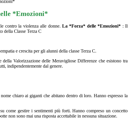
mozioni*
elle *Emozioni*
le contro la violenza alle donne.
La *Forza* delle *Emozioni*
: Il
o della Classe Terza C
mpatia e crescita per gli alunni della classe Terza C.
e della Valorizzazione delle Meravigliose Differenze che esistono tra
tutti, indipendentemente dal genere.
 nome chiaro ai giganti che abitano dentro di loro. Hanno espresso la
i su come gestire i sentimenti più forti. Hanno compreso un concetto
e botte non sono mai una risposta accettabile in nessuna situazione.