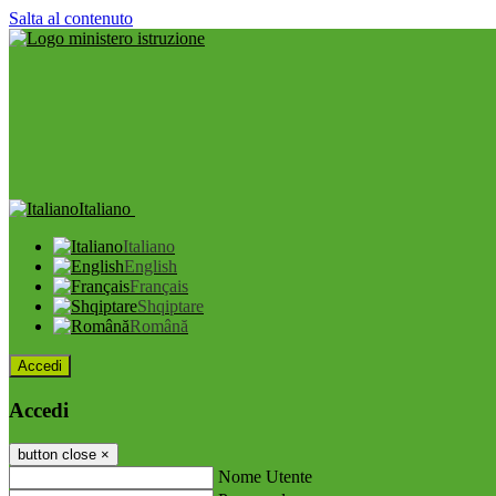
Salta al contenuto
Italiano
Italiano
English
Français
Shqiptare
Română
Accedi
Accedi
button close
×
Nome Utente