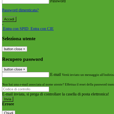
Password
Password dimenticata?
-
Entra con SPID
Entra con CIE
Seleziona utente
button close
×
Recupero password
button close
×
E-mail
Verrà inviato un messaggio all'indirizz
Non hai una e-mail associata al nome utente? Effettua il reset della password tram
E-mail inviata, si prega di controllare la casella di posta elettronica!
Errore
Chiudi