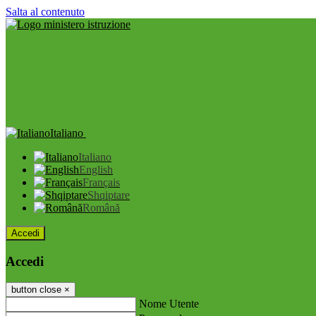
Salta al contenuto
Italiano
Italiano
English
Français
Shqiptare
Română
Accedi
Accedi
button close
×
Nome Utente