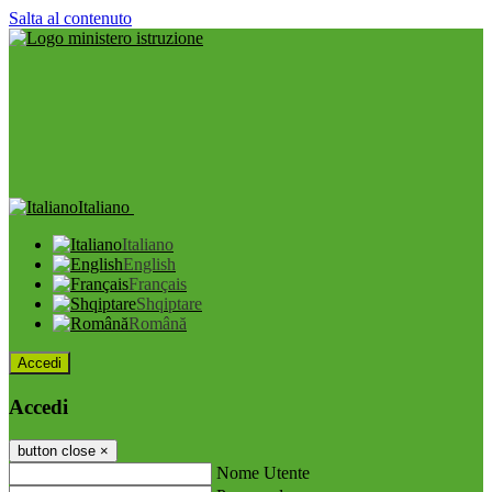
Salta al contenuto
Italiano
Italiano
English
Français
Shqiptare
Română
Accedi
Accedi
button close
×
Nome Utente