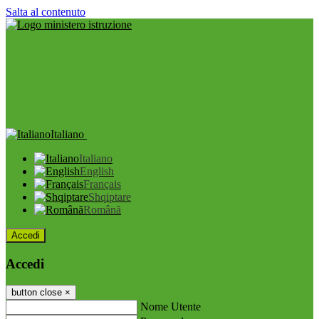
Salta al contenuto
Italiano
Italiano
English
Français
Shqiptare
Română
Accedi
Accedi
button close
×
Nome Utente