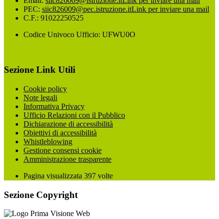
Email:
siic826009@istruzione.it
Link per inviare una mail
PEC:
siic826009@pec.istruzione.it
Link per inviare una mail
C.F.: 91022250525
Codice Univoco Ufficio: UFWU0O
Sezione Link Utili
Cookie policy
Note legali
Informativa Privacy
Ufficio Relazioni con il Pubblico
Dichiarazione di accessibilità
Obiettivi di accessibilità
Whistleblowing
Gestione consensi cookie
Amministrazione trasparente
Pagina visualizzata
397
volte
Sezione Copyright