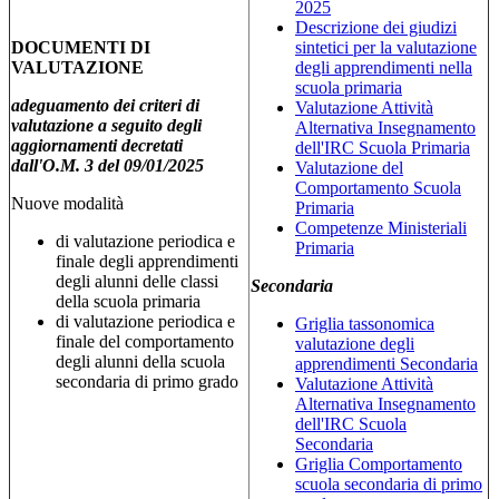
2025
Descrizione dei giudizi
DOCUMENTI DI
sintetici per la valutazione
VALUTAZIONE
degli apprendimenti nella
scuola primaria
adeguamento dei criteri di
Valutazione Attività
valutazione a seguito degli
Alternativa Insegnamento
aggiornamenti decretati
dell'IRC Scuola Primaria
dall'O.M. 3 del 09/01/2025
Valutazione del
Comportamento Scuola
Nuove modalità
Primaria
Competenze Ministeriali
di valutazione periodica e
Primaria
finale degli apprendimenti
degli alunni delle classi
Secondaria
della scuola primaria
di valutazione periodica e
Griglia tassonomica
finale del comportamento
valutazione degli
degli alunni della scuola
apprendimenti Secondaria
secondaria di primo grado
Valutazione Attività
Alternativa Insegnamento
dell'IRC Scuola
Secondaria
Griglia Comportamento
scuola secondaria di primo