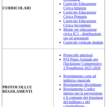
Curricolo Educazione
CURRICOLARI
Civica Infanzia
Curricolo Educazione
Civica Primaria
Curricolo Educazione
Civica Secondaria
Monte ore educazione
civica IC2 - distribuzione
ore ed argomenti
Curricolo verticale digitale
Protocollo adozioni
PAI Piano Annuale per
l'Inclusione Comprensivo
2 Poggibonsi 2025-2026
Regolamento corsi ad
indirizzo musicale
Regolamento disciplinare
PROTOCOLLI E
Regolamento Codice
REGOLAMENTI
interno per la prevenzione
e il contrasto dei fenomeni
del bullismo e del
cyberbullismo