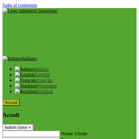
Salta al contenuto
Italiano
Italiano
English
Français
Shqiptare
Română
Accedi
Accedi
button close
×
Nome Utente