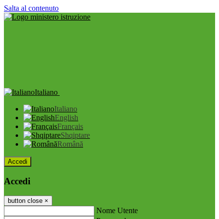
Salta al contenuto
Italiano
Italiano
English
Français
Shqiptare
Română
Accedi
Accedi
button close
×
Nome Utente