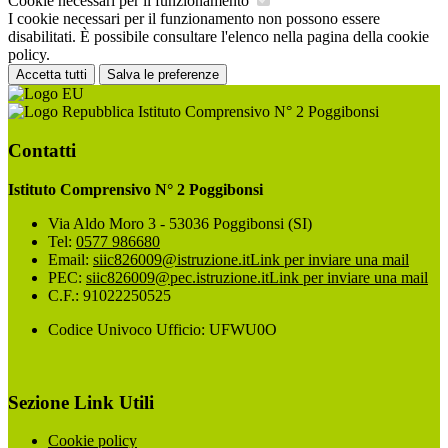
Cookie necessari per il funzionamento
I cookie necessari per il funzionamento non possono essere
disabilitati. È possibile consultare l'elenco nella pagina della cookie
policy.
Accetta tutti
Salva le preferenze
Istituto Comprensivo N° 2 Poggibonsi
Contatti
Istituto Comprensivo N° 2 Poggibonsi
Via Aldo Moro 3 - 53036 Poggibonsi (SI)
Tel:
0577 986680
Email:
siic826009@istruzione.it
Link per inviare una mail
PEC:
siic826009@pec.istruzione.it
Link per inviare una mail
C.F.: 91022250525
Codice Univoco Ufficio: UFWU0O
Sezione Link Utili
Cookie policy