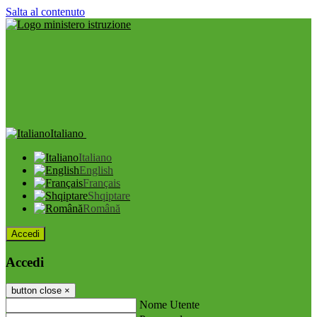
Salta al contenuto
Italiano
Italiano
English
Français
Shqiptare
Română
Accedi
Accedi
button close
×
Nome Utente