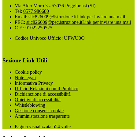
Via Aldo Moro 3 - 53036 Poggibonsi (SI)
Tel:
0577 986680
Email:
siic826009@istruzione.it
Link per inviare una mail
PEC:
siic826009@pec.istruzione.it
Link per inviare una mail
C.F.: 91022250525
Codice Univoco Ufficio: UFWU0O
Sezione Link Utili
Cookie policy
Note legali
Informativa Privacy
Ufficio Relazioni con il Pubblico
Dichiarazione di accessibilità
Obiettivi di accessibilità
Whistleblowing
Gestione consensi cookie
Amministrazione trasparente
Pagina visualizzata
554
volte