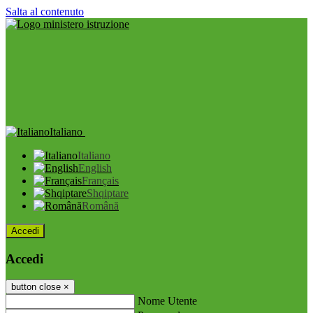
Salta al contenuto
Italiano
Italiano
English
Français
Shqiptare
Română
Accedi
Accedi
button close
×
Nome Utente