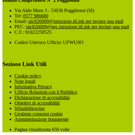
Istituto Comprensivo N° 2 Poggibonsi
Via Aldo Moro 3 - 53036 Poggibonsi (SI)
Tel:
0577 986680
Email:
siic826009@istruzione.it
Link per inviare una mail
PEC:
siic826009@pec.istruzione.it
Link per inviare una mail
C.F.: 91022250525
Codice Univoco Ufficio: UFWU0O
Sezione Link Utili
Cookie policy
Note legali
Informativa Privacy
Ufficio Relazioni con il Pubblico
Dichiarazione di accessibilità
Obiettivi di accessibilità
Whistleblowing
Gestione consensi cookie
Amministrazione trasparente
Pagina visualizzata
650
volte