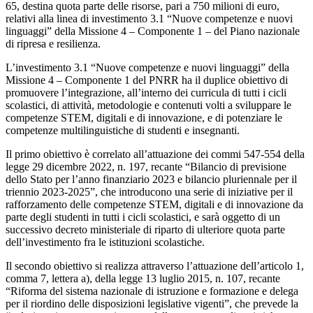
65, destina quota parte delle risorse, pari a 750 milioni di euro,
relativi alla linea di investimento 3.1 “Nuove competenze e nuovi
linguaggi” della Missione 4 – Componente 1 – del Piano nazionale
di ripresa e resilienza.
L’investimento 3.1 “Nuove competenze e nuovi linguaggi” della
Missione 4 – Componente 1 del PNRR ha il duplice obiettivo di
promuovere l’integrazione, all’interno dei curricula di tutti i cicli
scolastici, di attività, metodologie e contenuti volti a sviluppare le
competenze STEM, digitali e di innovazione, e di potenziare le
competenze multilinguistiche di studenti e insegnanti.
Il primo obiettivo è correlato all’attuazione dei commi 547-554 della
legge 29 dicembre 2022, n. 197, recante “Bilancio di previsione
dello Stato per l’anno finanziario 2023 e bilancio pluriennale per il
triennio 2023-2025”, che introducono una serie di iniziative per il
rafforzamento delle competenze STEM, digitali e di innovazione da
parte degli studenti in tutti i cicli scolastici, e sarà oggetto di un
successivo decreto ministeriale di riparto di ulteriore quota parte
dell’investimento fra le istituzioni scolastiche.
Il secondo obiettivo si realizza attraverso l’attuazione dell’articolo 1,
comma 7, lettera a), della legge 13 luglio 2015, n. 107, recante
“Riforma del sistema nazionale di istruzione e formazione e delega
per il riordino delle disposizioni legislative vigenti”, che prevede la