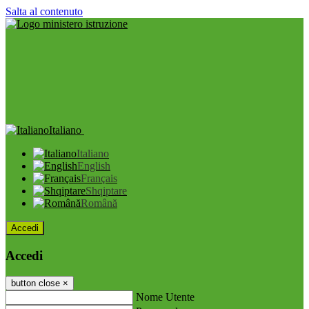
Salta al contenuto
Italiano
Italiano
English
Français
Shqiptare
Română
Accedi
Accedi
button close
×
Nome Utente