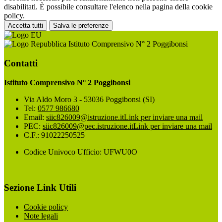
disabilitati. È possibile consultare l'elenco nella pagina della cookie
policy.
Accetta tutti
Salva le preferenze
Istituto Comprensivo N° 2 Poggibonsi
Contatti
Istituto Comprensivo N° 2 Poggibonsi
Via Aldo Moro 3 - 53036 Poggibonsi (SI)
Tel:
0577 986680
Email:
siic826009@istruzione.it
Link per inviare una mail
PEC:
siic826009@pec.istruzione.it
Link per inviare una mail
C.F.: 91022250525
Codice Univoco Ufficio: UFWU0O
Sezione Link Utili
Cookie policy
Note legali