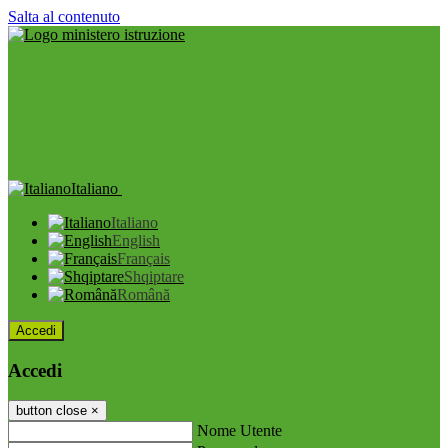
Salta al contenuto
Italiano
Italiano
English
Français
Shqiptare
Română
Accedi
Accedi
button close
×
Nome Utente