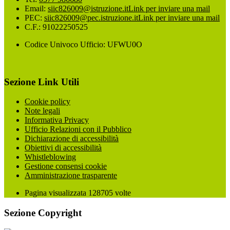
Email:
siic826009@istruzione.it
Link per inviare una mail
PEC:
siic826009@pec.istruzione.it
Link per inviare una mail
C.F.: 91022250525
Codice Univoco Ufficio: UFWU0O
Sezione Link Utili
Cookie policy
Note legali
Informativa Privacy
Ufficio Relazioni con il Pubblico
Dichiarazione di accessibilità
Obiettivi di accessibilità
Whistleblowing
Gestione consensi cookie
Amministrazione trasparente
Pagina visualizzata
128705
volte
Sezione Copyright