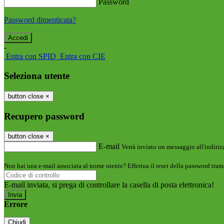
Password
Password dimenticata?
-
Entra con SPID
Entra con CIE
Seleziona utente
button close
×
Recupero password
button close
×
E-mail
Verrà inviato un messaggio all'indirizz
Non hai una e-mail associata al nome utente? Effettua il reset della password tram
E-mail inviata, si prega di controllare la casella di posta elettronica!
Errore
Chiudi