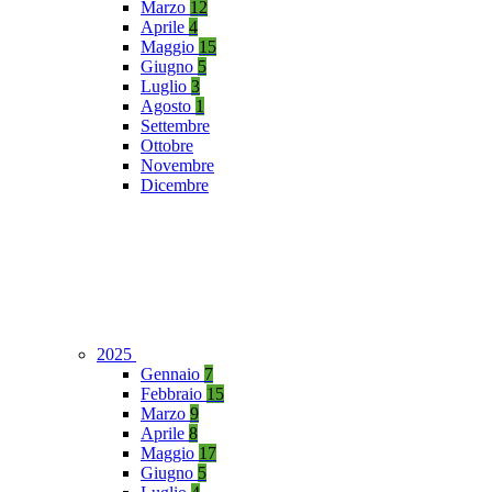
Marzo
12
Aprile
4
Maggio
15
Giugno
5
Luglio
3
Agosto
1
Settembre
Ottobre
Novembre
Dicembre
2025
Gennaio
7
Febbraio
15
Marzo
9
Aprile
8
Maggio
17
Giugno
5