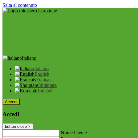
Salta al contenuto
Italiano
Italiano
English
Français
Shqiptare
Română
Accedi
Accedi
button close
×
Nome Utente