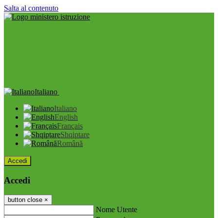
Salta al contenuto
Italiano
Italiano
English
Français
Shqiptare
Română
Accedi
Accedi
button close
×
Nome Utente