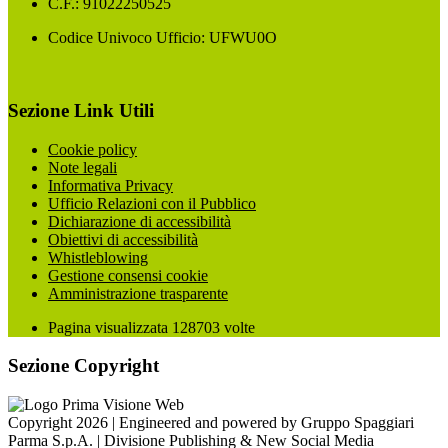
C.F.: 91022250525
Codice Univoco Ufficio: UFWU0O
Sezione Link Utili
Cookie policy
Note legali
Informativa Privacy
Ufficio Relazioni con il Pubblico
Dichiarazione di accessibilità
Obiettivi di accessibilità
Whistleblowing
Gestione consensi cookie
Amministrazione trasparente
Pagina visualizzata
128703
volte
Sezione Copyright
Copyright 2026 | Engineered and powered by Gruppo Spaggiari
Parma S.p.A. | Divisione Publishing & New Social Media